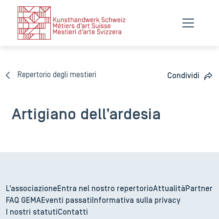
Repertorio degli mestieri
Condividi
Artigiano dell’ardesia
L'associazione
Entra nel nostro repertorio
Attualità
Partner
FAQ GEMA
Eventi passati
Informativa sulla privacy
I nostri statuti
Contatti