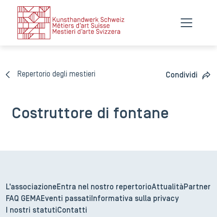
Repertorio degli mestieri
Condividi
Costruttore di fontane
L'associazione
Entra nel nostro repertorio
Attualità
Partner
FAQ GEMA
Eventi passati
Informativa sulla privacy
I nostri statuti
Contatti