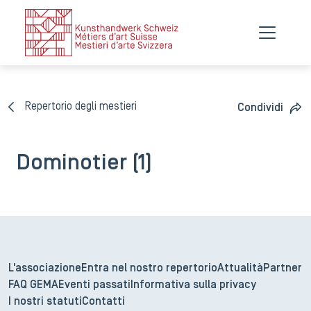
Repertorio degli mestieri
Condividi
Dominotier (1)
L'associazione
Entra nel nostro repertorio
Attualità
Partner
FAQ GEMA
Eventi passati
Informativa sulla privacy
I nostri statuti
Contatti