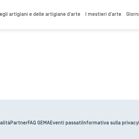
gli artigiani e delle artigiane d’arte
I mestieri d’arte
Giorn
alità
Partner
FAQ GEMA
Eventi passati
Informativa sulla privacy