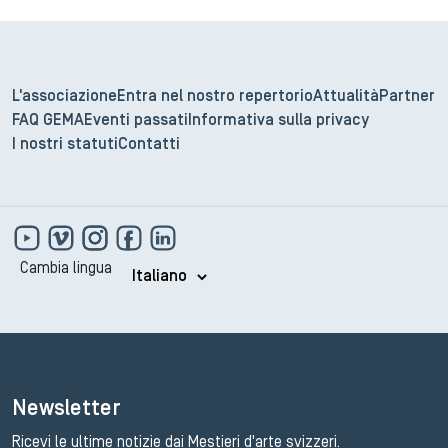
L'associazione
Entra nel nostro repertorio
Attualità
Partner
FAQ GEMA
Eventi passati
Informativa sulla privacy
I nostri statuti
Contatti
Cambia lingua
Newsletter
Ricevi le ultime notizie dai Mestieri d'arte svizzeri.