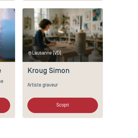
Lausanne (VD)
Kroug Simon
e
se
Artiste graveur
Scopri