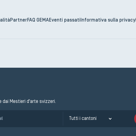
alità
Partner
FAQ GEMA
Eventi passati
Informativa sulla privacy
e dai Mestieri d'arte svizzeri.