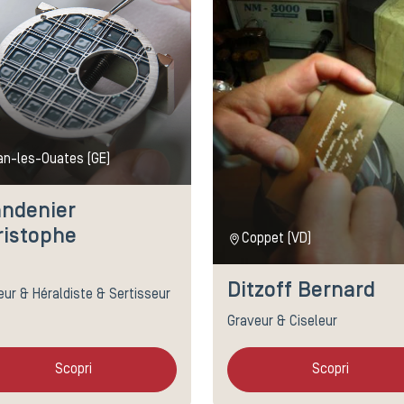
an-les-Ouates (GE)
andenier
ristophe
Coppet (VD)
Ditzoff Bernard
eur & Héraldiste & Sertisseur
Graveur & Ciseleur
Scopri
Scopri