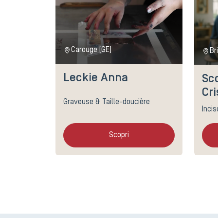
Carouge (GE)
Br
Leckie Anna
Sc
Cri
Graveuse & Taille-doucière
Incis
Scopri