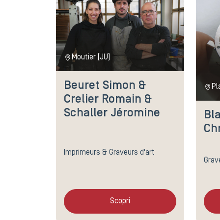
Moutier (JU)
Beuret Simon &
Pl
Crelier Romain &
Schaller Jéromine
Bl
Ch
Imprimeurs & Graveurs d'art
Grav
Scopri