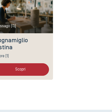
issago (TI)
ognamiglio
stina
ore (1)
Scopri