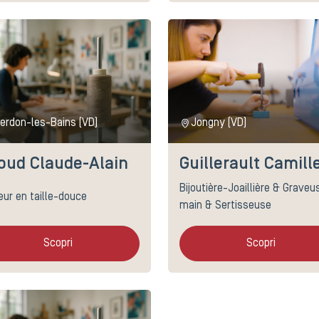
erdon-les-Bains (VD)
Jongny (VD)
roud Claude-Alain
Guillerault Camill
Bijoutière-Joaillière & Graveu
eur en taille-douce
main & Sertisseuse
Scopri
Scopri