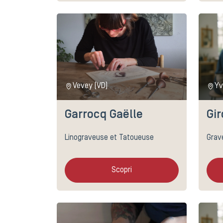
Vevey (VD)
Yv
Garrocq Gaëlle
Gi
Linograveuse et Tatoueuse
Grav
Scopri