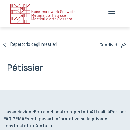
Repertorio degli mestieri
Condividi
Pétissier
L'associazione
Entra nel nostro repertorio
Attualità
Partner
FAQ GEMA
Eventi passati
Informativa sulla privacy
I nostri statuti
Contatti