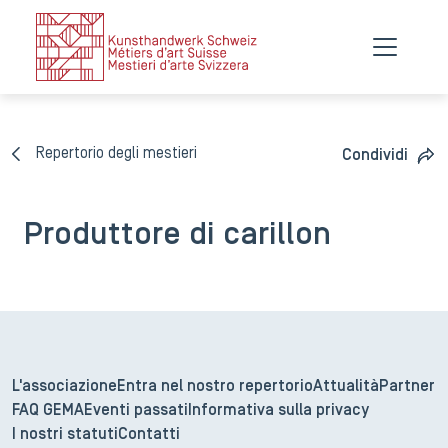
Repertorio degli mestieri
Condividi
Produttore di carillon
L'associazione
Entra nel nostro repertorio
Attualità
Partner
FAQ GEMA
Eventi passati
Informativa sulla privacy
I nostri statuti
Contatti