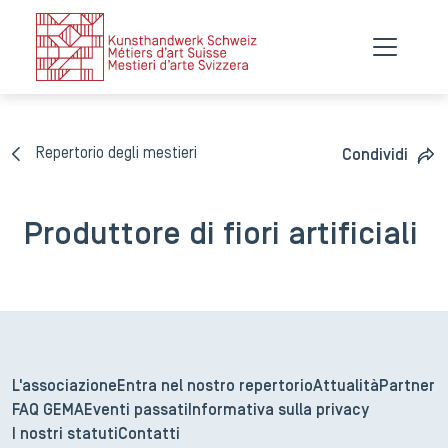
Repertorio degli mestieri
Condividi
Produttore di fiori artificiali
L'associazione
Entra nel nostro repertorio
Attualità
Partner
FAQ GEMA
Eventi passati
Informativa sulla privacy
I nostri statuti
Contatti