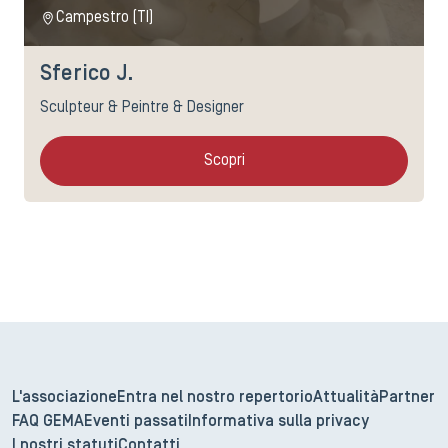
Campestro (TI)
Sferico J.
Sculpteur & Peintre & Designer
Scopri
L'associazione
Entra nel nostro repertorio
Attualità
Partner
FAQ GEMA
Eventi passati
Informativa sulla privacy
I nostri statuti
Contatti