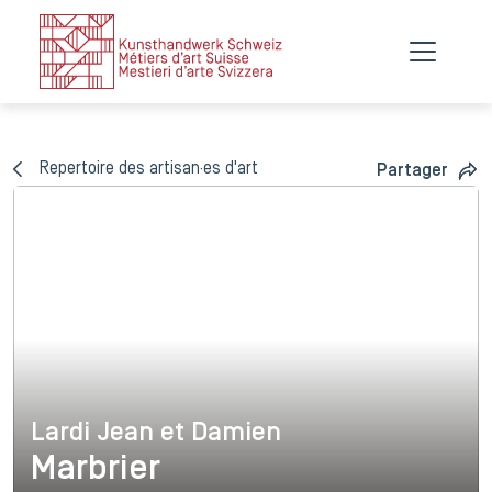
Repertoire des artisan·es d'art
Partager
Lardi Jean et Damien
Lardi Jean et Damien
Marbrier