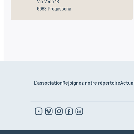
Via Vedo 18
6963 Pregassona
L'association
Rejoignez notre répertoire
Actual