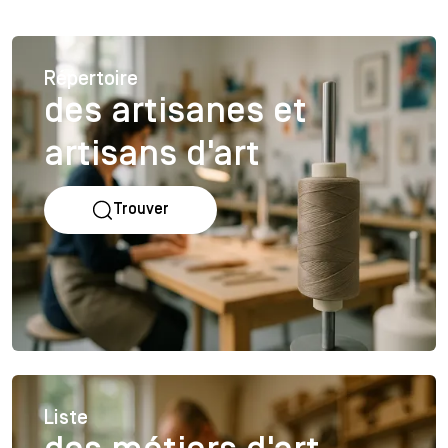
Répertoire
des artisanes et
artisans d'art
Trouver
Liste