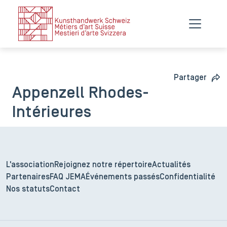
Partager
Appenzell Rhodes-
Intérieures
L'association
Rejoignez notre répertoire
Actualités
Partenaires
FAQ JEMA
Événements passés
Confidentialité
Nos statuts
Contact