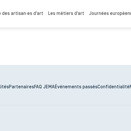
 des artisan·es d'art
Les métiers d'art
Journées européenn
ités
Partenaires
FAQ JEMA
Événements passés
Confidentialité