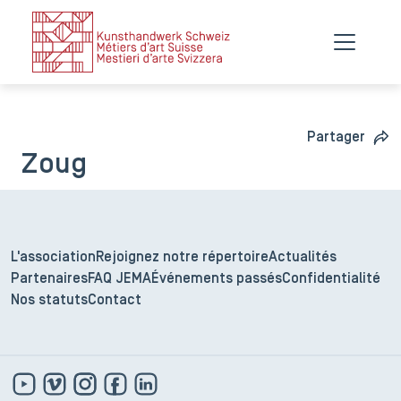
Partager
Zoug
L'association
Rejoignez notre répertoire
Actualités
Partenaires
FAQ JEMA
Événements passés
Confidentialité
Nos statuts
Contact