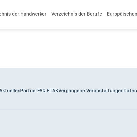
chnis der Handwerker
Verzeichnis der Berufe
Europäische
Aktuelles
Partner
FAQ ETAK
Vergangene Veranstaltungen
Daten