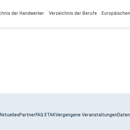
chnis der Handwerker
Verzeichnis der Berufe
Europäische
Aktuelles
Partner
FAQ ETAK
Vergangene Veranstaltungen
Daten