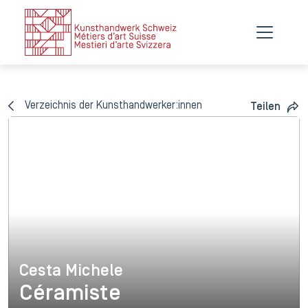
Verzeichnis der Kunsthandwerker:innen
Teilen
Cesta Michele
Cesta Michele
Céramiste