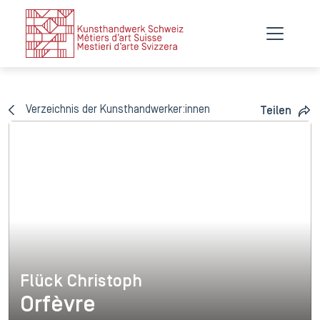
Verzeichnis der Kunsthandwerker:innen
Teilen
Flück Christoph
Flück Christoph
Orfèvre