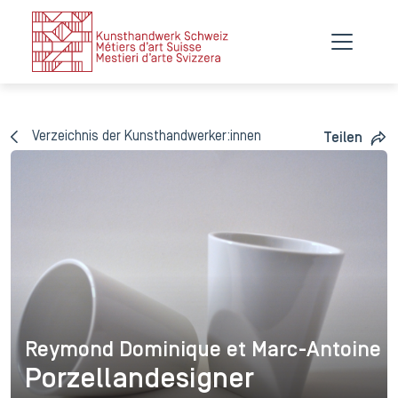
Verzeichnis der Kunsthandwerker:innen
Teilen
Reymond Dominique et Marc-Antoine
Reymond Dominique et Marc
Porzellandesigner