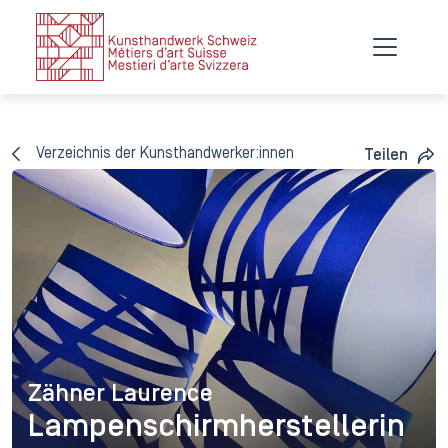
Verzeichnis der Kunsthandwerker:innen
Teilen
Zähner Laurence
Zähner Laurence
Lampenschirmherstellerin