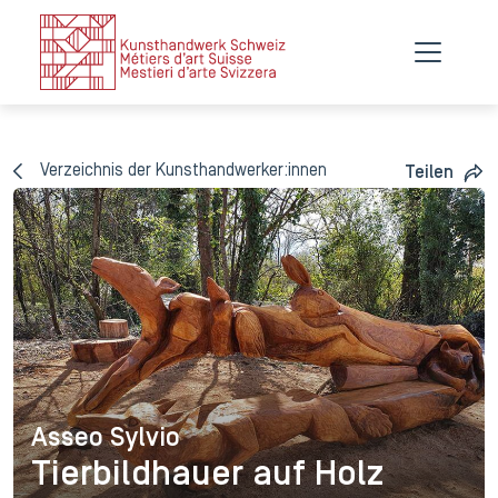
Verzeichnis der Kunsthandwerker:innen
Teilen
Asseo Sylvio
Asseo Sylvio
Tierbildhauer auf Holz