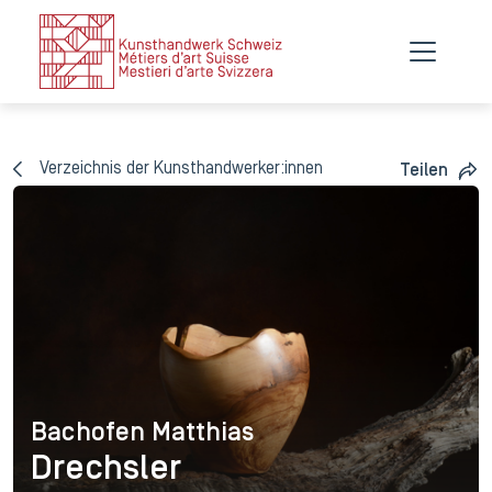
Verzeichnis der Kunsthandwerker:innen
Teilen
Bachofen Matthias
Bachofen Matthias
Drechsler