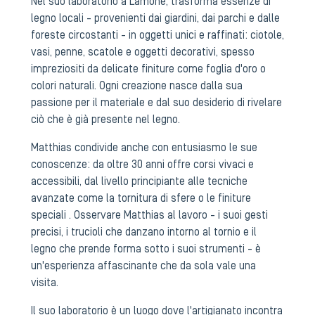
Nel suo laboratorio a Lamone, trasforma essenze di
legno locali - provenienti dai giardini, dai parchi e dalle
foreste circostanti - in oggetti unici e raffinati: ciotole,
vasi, penne, scatole e oggetti decorativi, spesso
impreziositi da delicate finiture come foglia d'oro o
colori naturali. Ogni creazione nasce dalla sua
passione per il materiale e dal suo desiderio di rivelare
ciò che è già presente nel legno.
Matthias condivide anche con entusiasmo le sue
conoscenze: da oltre 30 anni offre corsi vivaci e
accessibili, dal livello principiante alle tecniche
avanzate come la tornitura di sfere o le finiture
speciali . Osservare Matthias al lavoro - i suoi gesti
precisi, i trucioli che danzano intorno al tornio e il
legno che prende forma sotto i suoi strumenti - è
un'esperienza affascinante che da sola vale una
visita.
Il suo laboratorio è un luogo dove l'artigianato incontra