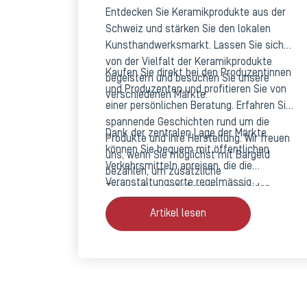
Entdecken Sie Keramikprodukte aus der
Schweiz und stärken Sie den lokalen
Kunsthandwerksmarkt. Lassen Sie sich
von der Vielfalt der Keramikprodukte
Kaufen Sie direkt bei den Produzentinnen
begeistern und besuchen Sie unsere
und Produzenten und profitieren Sie von
verschiedenen Märkte.
einer persönlichen Beratung. Erfahren Sie
spannende Geschichten rund um die
Dank der zentralen Lage der Märkte
Produkte und ihre Herstellung. Wir freuen
können Sie bequem mit öffentlichen
uns, wenn Sie möglichst mit Bargeld
Verkehrsmitteln anreisen, die die
bezahlen, um zusätzliche
Veranstaltungsorte regelmässig
Transaktionsgebühren zu vermeiden.
bedienen. Nutzen Sie Ihren Besuch
Artikel lesen
zudem, um neue Städte und Regionen zu
entdecken.