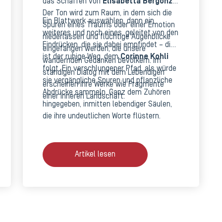
das Schaffen von
Elisabetta Bergonzo
.
Der Ton wird zum Raum, in dem sich die
Ein Blattwerk auswählen, dann ein
Spuren eines Traums oder einer Emotion
weiteres und noch eines, geleitet von den
niederlassen und flüchtige Augenblicke
Eindrücken, die sie dabei empfindet – dies
eingefangen werden, die unsere
ist der ruhige Weg, dem
Corinne Kohli
wandernden Gedanken bevölkern. Im
folgt. Ein verschlungener Pfad, als würde
ständigen Dialog mit dem Lebendigen
sie vergängliche Spuren und pflanzliche
erscheinen ihre Werke wie Fragmente
Abdrücke sammeln. Ganz dem Zuhören
einer inneren Landschaft.
hingegeben, inmitten lebendiger Säulen,
die ihre undeutlichen Worte flüstern.
Artikel lesen