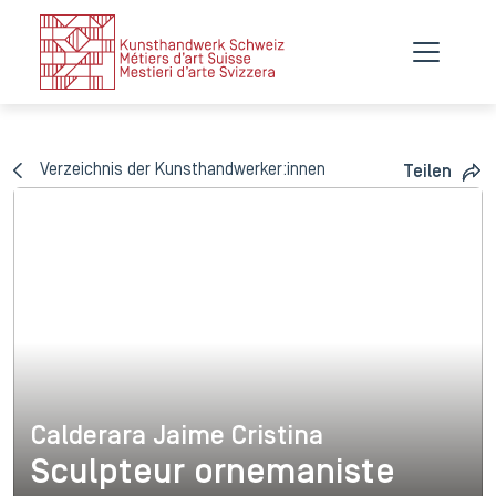
Verzeichnis der Kunsthandwerker:innen
Teilen
Calderara Jaime Cristina
Calderara Jaime Cristina
Sculpteur ornemaniste