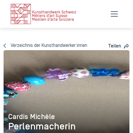
Verzeichnis der Kunsthandwerker:innen
Teilen
Cardis Michèle
Cardis Michèle
Perlenmacherin