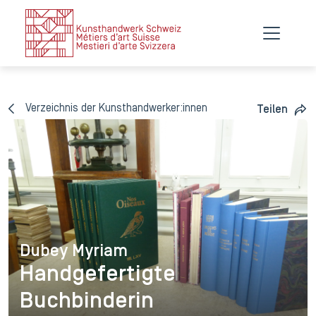
Verzeichnis der Kunsthandwerker:innen
Teilen
Dubey Myriam
Dubey Myriam
Handgefertigte
Buchbinderin