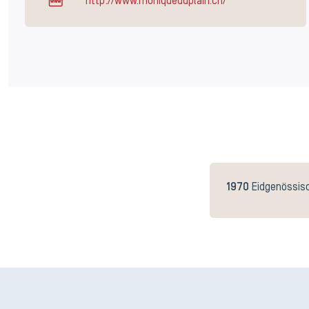
http://www.moniqueduplain.ch/
1970
Eidgenössis