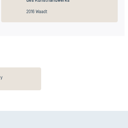
des Kunsthandwerks
2016 Waadt
ey