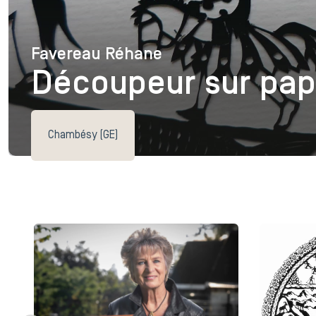
Favereau Réhane
Favereau Réhane
Découpeur sur pap
Chambésy (GE)