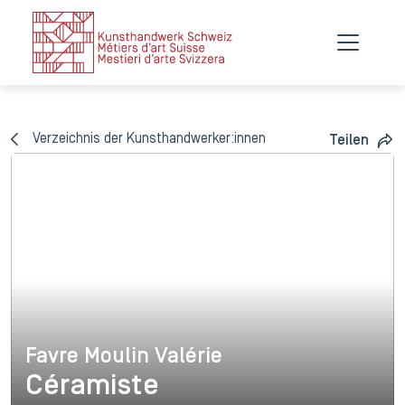
Verzeichnis der Kunsthandwerker:innen
Teilen
Favre Moulin Valérie
Favre Moulin Valérie
Céramiste