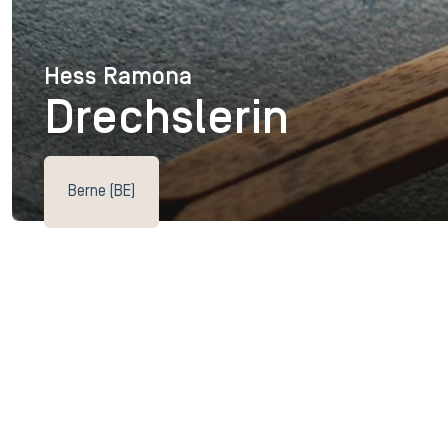
Hess Ramona
Hess Ramona
Drechslerin
Berne (BE)