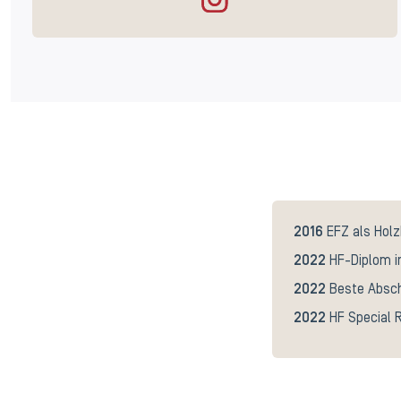
2016
EFZ als Holz
2022
HF-Diplom i
2022
Beste Absch
2022
HF Special 