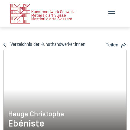
Verzeichnis der Kunsthandwerker:innen
Teilen
Heuga Christophe
Heuga Christophe
Ebéniste