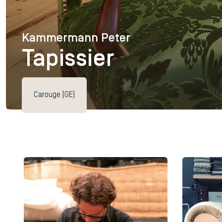
Kammermann Peter
Kammermann Peter
Tapissier
Carouge (GE)