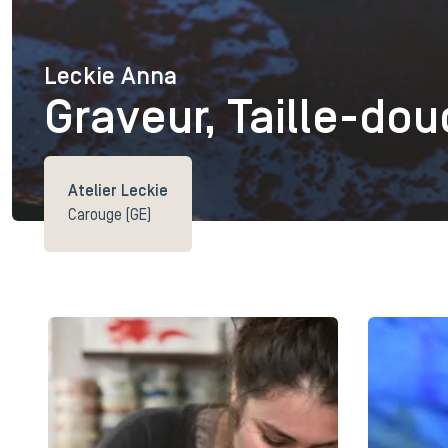
Leckie Anna
Leckie Anna
Graveur, Taille-dou
Atelier Leckie
Carouge (GE)