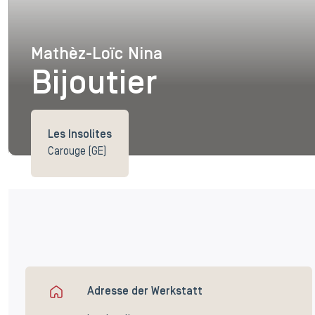
Mathèz-Loïc Nina
Mathèz-Loïc Nina
Bijoutier
Les Insolites
Carouge (GE)
Adresse der Werkstatt