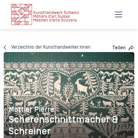
Verzeichnis der Kunsthandwerker:innen
Teilen
Mottier Pierre
Mottier Pierre
Scherenschnittmacher &
Schreiner