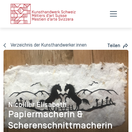
Verzeichnis der Kunsthandwerker:innen
Teilen
Nicollier Elisabeth
Nicollier Elisabeth
Papiermacherin &
Scherenschnittmacherin