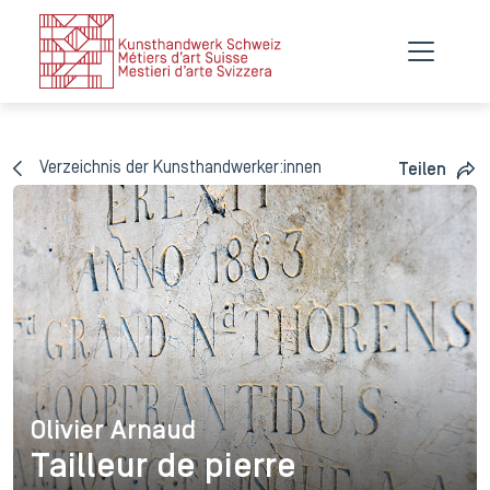
Verzeichnis der Kunsthandwerker:innen
Teilen
Olivier Arnaud
Olivier Arnaud
Tailleur de pierre