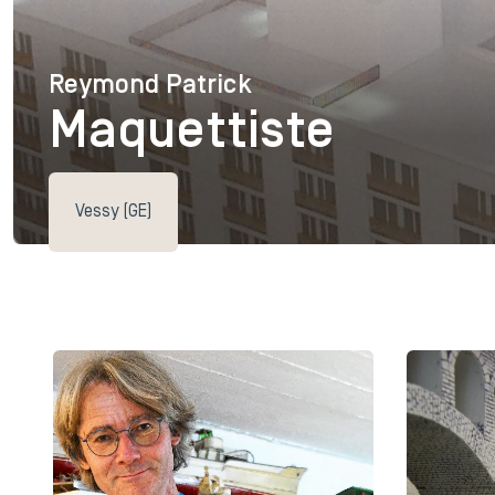
Reymond Patrick
Reymond Patrick
Maquettiste
Vessy (GE)