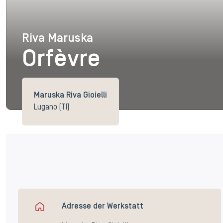
Riva Maruska
Riva Maruska
Orfèvre
Maruska Riva Gioielli
Lugano (TI)
Adresse der Werkstatt