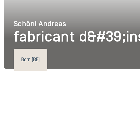
Schöni Andreas
Schöni Andreas
fabricant d&#39;i
Bern (BE)