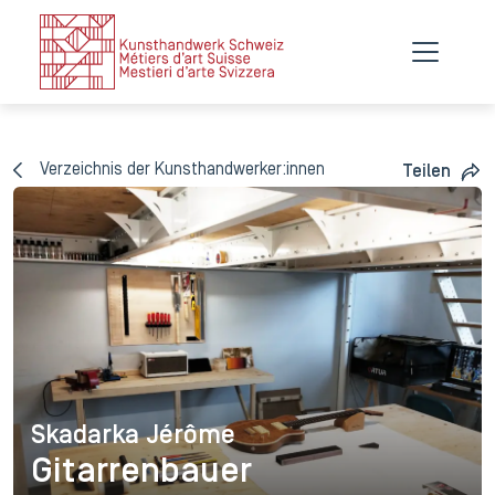
Verzeichnis der Kunsthandwerker:innen
Teilen
Skadarka Jérôme
Skadarka Jérôme
Gitarrenbauer