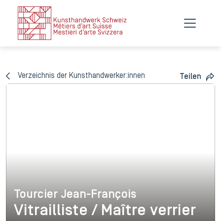
Verzeichnis der Kunsthandwerker:innen
Teilen
Tourcier Jean-François
Tourcier Jean-François
Vitrailliste / Maître verrier