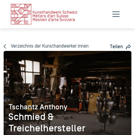
Verzeichnis der Kunsthandwerker:innen
Teilen
Tschantz Anthony
Tschantz Anthony
Schmied &
Treichelhersteller