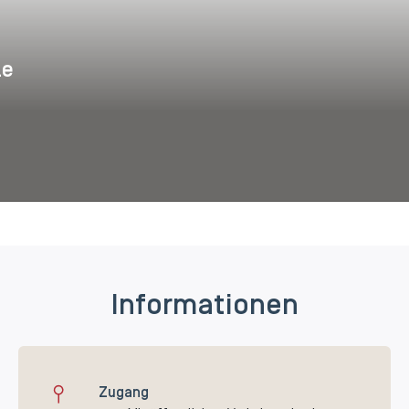
le
fferey Emanuelle
Informationen
Zugang