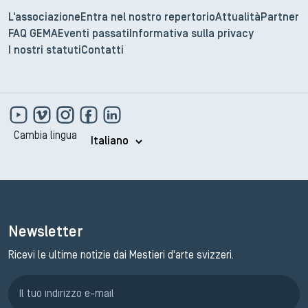
L'associazione
Entra nel nostro repertorio
Attualità
Partner
Nicolas Rufener
FAQ GEMA
Eventi passati
Informativa sulla privacy
Presidente MAG
I nostri statuti
Contatti
Cambia lingua
Newsletter
Ricevi le ultime notizie dai Mestieri d'arte svizzeri.
Iscrizione GEMA