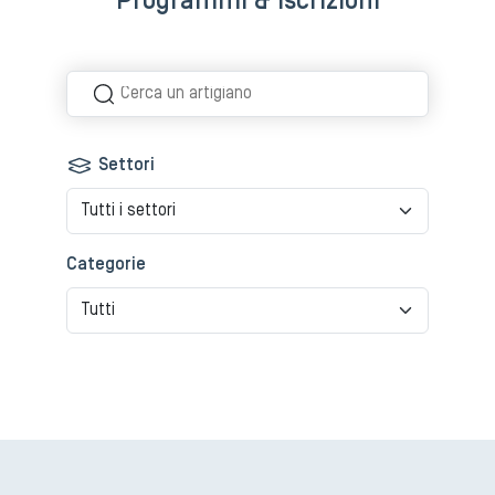
Programmi & iscrizioni
L'associazione MAG, che li accompagna e li sostiene durante
tutto l'anno, è nella posizione ideale per conoscere le loro
esigenze. La sua crescita, il suo sviluppo, la moltiplicazione
delle sue attività, dei suoi eventi e dei suoi progetti servono a
ricordare alla popolazione, alle imprese e alle autorità ginevrine
il ruolo assolutamente essenziale di tramite per la qualità e
Settori
l’eccellenza del nostro tessuto artigianale. Il prestigio del nostro
cantone oltre i suoi confini gli deve molto.
La recente presenza di MAG alla fiera Cité des métiers 2025 ha
Categorie
in ogni caso dimostrato l’attaccamento dei ginevrini a queste
professioni senza tempo, ma così attuali. Ha inoltre confermato
lo stupore degli studenti, colpiti dalla scoperta dei mestieri
d’arte attraverso materiali misteriosi, spesso difficili da
riconoscere.
Grazie ai nostri artigiani e artigiane per aver tramandato questi
saperi rari, eccezionali e così indispensabili. Buone visite, belle
scoperte e lunga vita ai mestieri d’arte ginevrini!