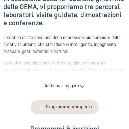
delle GEMA, vi proponiamo tre percorsi,
laboratori, visite guidate, dimostrazioni
e conferenze.
I mestieri d'arte sono una delle espressioni più compiute della
creatività umana, che si traduce in intelligenza, ingegnosità
manuale, gesti autentici e naturali.
La nostra associazione è molto orgogliosa e onorata di
organizzare ancora una volta quest'anno le GEMA. Il programma,
di altissima qualità, è stato arricchito e migliorato, con
un'attenzione particolare alle conferenze che sicuramente
Continua a leggere
attireranno un pubblico numeroso.
Ma questo momento clou annuale di un'intensa attività a favore
Programma completo
delle artigiane e degli artigiani dei mestieri d'arte del nostro
cantone non deve far dimenticare le loro sfide, le loro difficoltà,
le loro prospettive.