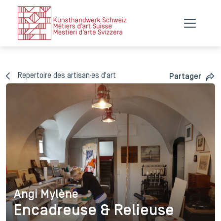
Repertoire des artisan·es d'art
Partager
Angi Mylène
Angi Mylène
Encadreuse & Relieuse