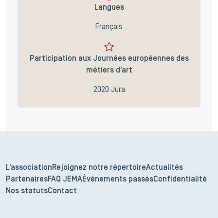
Langues
Français
Participation aux Journées européennes des
métiers d'art
2020 Jura
L'association
Rejoignez notre répertoire
Actualités
Partenaires
FAQ JEMA
Événements passés
Confidentialité
Nos statuts
Contact