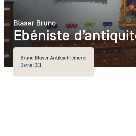
Blaser Bruno
Blaser Bruno
Ebéniste d’antiqui
Bruno Blaser Antikschreinerei
Berne (BE)