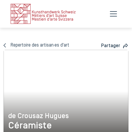
Repertoire des artisan·es d'art
Partager
de Crousaz Hugues
de Crousaz Hugues
Céramiste